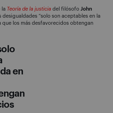
 la
Teoría de la justicia
del filósofo
John
s desigualdades “solo son aceptables en la
n que los más desfavorecidos obtengan
solo
a
ida en
tengan
cios