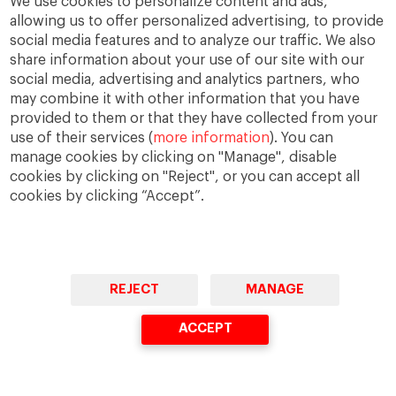
We use cookies to personalize content and ads,
emisiones”, aseguran.
allowing us to offer personalized advertising, to provide
social media features and to analyze our traffic. We also
share information about your use of our site with our
“Quizá resulte desconcertante”, admiten,
social media, advertising and analytics partners, who
“puesto que las tres grandes gestoras son
may combine it with other information that you have
criticadas por su tendencia a votar contra
provided to them or that they have collected from your
las propuestas de los accionistas
use of their services (
more information
). You can
manage cookies by clicking on "Manage", disable
relacionadas con el clima”. Los profesores
cookies by clicking on "Reject", or you can accept all
atribuyen esta aparente contradicción a
cookies by clicking “Accept”.
que optan por conversaciones
constructivas con la dirección en lugar del
voto protesta y, en general, esa
aproximación parece ser más eficaz para
REJECT
MANAGE
que las empresas se tomen en serio las
ACCEPT
inquietudes de los grupos de interés. Dado
que las emisiones y el cambio climático son
problemas globales que trascienden la